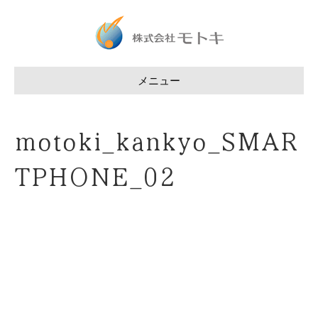
メニュー
motoki_kankyo_SMAR
TPHONE_02
動
画
プ
レ
ー
ヤ
ー