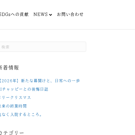
SDGsへの貢献
NEWS
お問い合わせ
新着情報
【2026年】新たな幕開けと、日常への一歩
AIチャッピーとの後悔日誌
メリークリスマス
未来の終業時間
危なく入院するところ。
カテゴリー