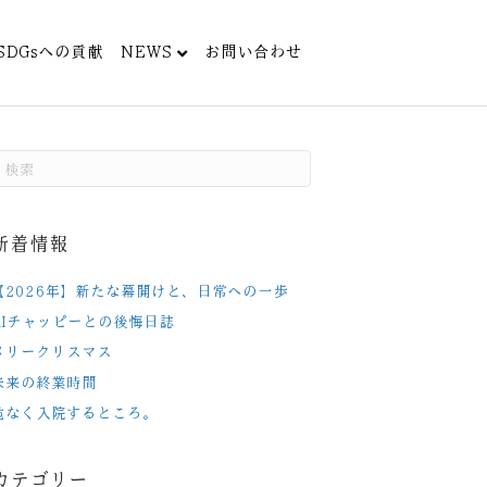
SDGsへの貢献
NEWS
お問い合わせ
新着情報
【2026年】新たな幕開けと、日常への一歩
AIチャッピーとの後悔日誌
メリークリスマス
未来の終業時間
危なく入院するところ。
カテゴリー