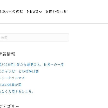
SDGsへの貢献
NEWS
お問い合わせ
新着情報
【2026年】新たな幕開けと、日常への一歩
AIチャッピーとの後悔日誌
メリークリスマス
未来の終業時間
危なく入院するところ。
カテゴリー