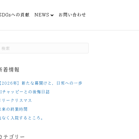
SDGsへの貢献
NEWS
お問い合わせ
新着情報
【2026年】新たな幕開けと、日常への一歩
AIチャッピーとの後悔日誌
メリークリスマス
未来の終業時間
危なく入院するところ。
カテゴリー