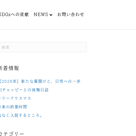
SDGsへの貢献
NEWS
お問い合わせ
新着情報
【2026年】新たな幕開けと、日常への一歩
AIチャッピーとの後悔日誌
メリークリスマス
未来の終業時間
危なく入院するところ。
カテゴリー