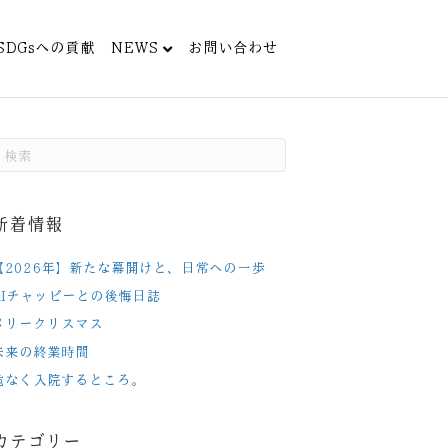
SDGsへの貢献
NEWS
お問い合わせ
新着情報
【2026年】新たな幕開けと、日常への一歩
AIチャッピーとの後悔日誌
メリークリスマス
未来の終業時間
危なく入院するところ。
カテゴリー