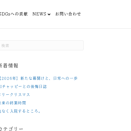
SDGsへの貢献
NEWS
お問い合わせ
新着情報
【2026年】新たな幕開けと、日常への一歩
AIチャッピーとの後悔日誌
メリークリスマス
未来の終業時間
危なく入院するところ。
カテゴリー