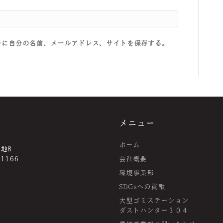
ーに自分の名前、メールアドレス、サイトを保存する。
メニュー
ホーム
番地8
-1166
会社概要
環境事業部
SDGsへの貢献
大型ゴミステーション
ダストハンター３０４