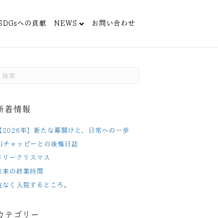
SDGsへの貢献
NEWS
お問い合わせ
新着情報
【2026年】新たな幕開けと、日常への一歩
AIチャッピーとの後悔日誌
メリークリスマス
未来の終業時間
危なく入院するところ。
カテゴリー